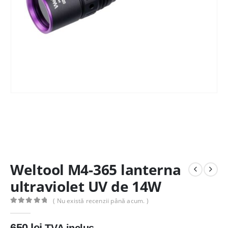
Weltool M4-365 lanterna
ultraviolet UV de 14W
( Nu există recenzii până acum. )
0
out of 5
650
lei