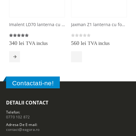
Imalent LD70 lanterna cu afisaj OLED de buzunar
Jaxman Z1 lanterna cu focalizare de distanta si inundare
5.00
out of 5
0
out of 5
0
340
lei
560
lei
TVA inclus
TVA inclus
Acest produs are mai multe variații. Opțiunile pot fi alese în pagina produsului.
Contactati-ne!
DETALII CONTACT
Telefon:
0770 102 872
Adresa De E-mail:
contact@eagora.ro