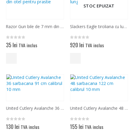
STOC EPUIZAT
Razor Gun bile de 7 mm din otel pentru prastie
Slackers Eagle tiroliana cu lungimea de 30 metri
0
out of 5
0
out of 5
35
lei
920
lei
TVA inclus
TVA inclus
United Cutlery Avalanche 36 sarbacana 91 cm calibrul 10 mm
United Cutlery Avalanche 48 sarbacana 122 cm calibrul 10 mm
0
out of 5
0
out of 5
130
lei
155
lei
TVA inclus
TVA inclus