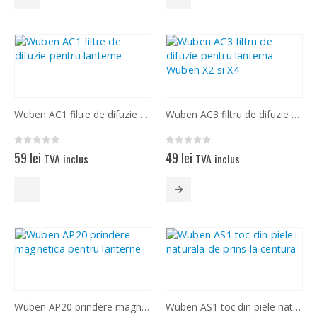
produs
are
mai
multe
variații.
Opțiunile
pot
fi
Wuben AC1 filtre de difuzie pentru lanterne
Wuben AC3 filtru de difuzie pentru lanterna Wuben X2 si X4
alese
în
pagina
0
out of 5
0
out of 5
59
lei
49
lei
TVA inclus
TVA inclus
produsului.
Acest
produs
are
mai
multe
variații.
Opțiunile
pot
fi
Wuben AP20 prindere magnetica pentru lanterne
Wuben AS1 toc din piele naturala de prins la centura
alese