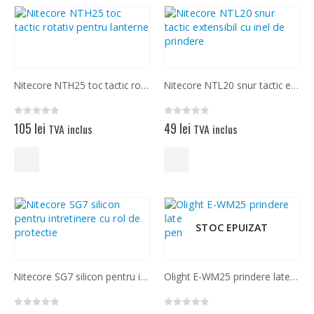
Nitecore NTH25 toc tactic rotativ pentru lanterne
Nitecore NTL20 snur tactic extensibil cu inel de prindere
0
out of 5
0
out of 5
105
lei
49
lei
TVA inclus
TVA inclus
STOC EPUIZAT
Nitecore SG7 silicon pentru intretinere cu rol de protectie
Olight E-WM25 prindere laterala pe sina Picatinny pentru lanterne
0
out of 5
0
out of 5