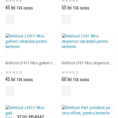
0
out of 5
0
out of 5
45
lei
55
lei
TVA inclus
TVA inclus
Weltool LF41Y filtru galben rabatabil pentru lanterne
Weltool LF61 filtru dispersor rabatabil pentru lanterne
0
out of 5
0
out of 5
45
lei
60
lei
TVA inclus
TVA inclus
STOC EPUIZAT