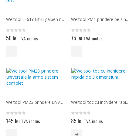
Weltool LF61Y filtru galben rabatabil pentru lanterne
Weltool PM1 prindere pe sina offset, pentru lanterne
0
out of 5
0
out of 5
50
lei
75
lei
TVA inclus
TVA inclus
Weltool PM23 prindere universala la arme sistem complet
Weltool toc cu inchidere rapida de 3 dimensiuni
0
out of 5
0
out of 5
145
lei
85
lei
TVA inclus
TVA inclus
Acest