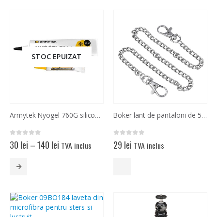
mai
multe
variații.
Opțiunile
pot
STOC EPUIZAT
fi
alese
în
pagina
produsului.
Armytek Nyogel 760G silicon pentru intretinere cu rol de protectie
Boker lant de pantaloni de 50 cm cu doua carabiniere
0
out of 5
0
out of 5
Interval
30
lei
–
140
lei
29
lei
TVA inclus
TVA inclus
de
prețuri:
Acest
30 lei
produs
până
are
la
mai
140 lei
multe
variații.