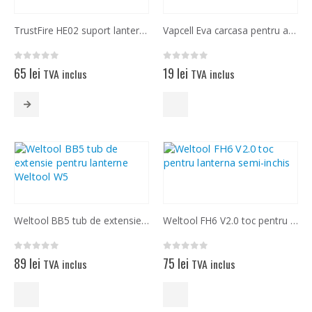
TrustFire HE02 suport lanterna ajustabil pentru bicicleta
Vapcell Eva carcasa pentru acumulatori de diferite marimi
0
out of 5
0
out of 5
65
lei
19
lei
TVA inclus
TVA inclus
Acest
produs
are
mai
multe
variații.
Opțiunile
pot
fi
Weltool BB5 tub de extensie pentru lanterne Weltool W5
Weltool FH6 V2.0 toc pentru lanterna semi-inchis
alese
în
pagina
0
out of 5
0
out of 5
89
lei
75
lei
TVA inclus
TVA inclus
produsului.