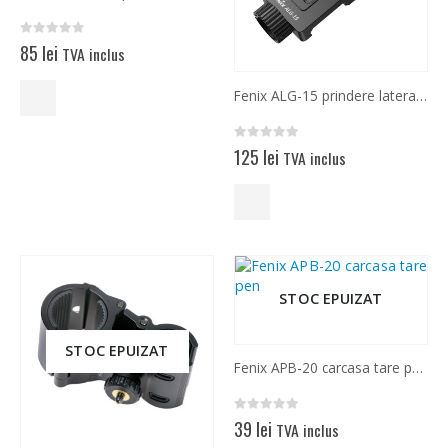
0
out of 5
85
lei
TVA inclus
Fenix ALG-15 prindere laterala pe sina Picatinny pentru lanterne
0
out of 5
125
lei
TVA inclus
STOC EPUIZAT
STOC EPUIZAT
Fenix APB-20 carcasa tare pentru depozitare
0
out of 5
39
lei
TVA inclus