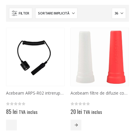
FILTER
Acebeam ARPS-R02 intrerupator cu fir
Acebeam filtre de difuzie conice pentru lanterne
0
out of 5
0
out of 5
85
lei
20
lei
TVA inclus
TVA inclus
Acest
produs
are