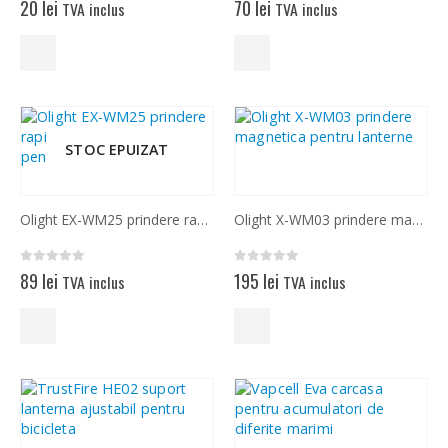
20
lei
70
lei
TVA inclus
TVA inclus
STOC EPUIZAT
Olight EX-WM25 prindere rapida pe sina Picatinny pentru lanterne
Olight X-WM03 prindere magnetica pentru lanterne
0
out of 5
0
out of 5
89
lei
195
lei
TVA inclus
TVA inclus