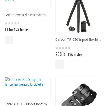
Opțiunile
pot
fi
Boker laveta din microfibra pentru sters si lustruit
alese
în
pagina
0
out of 5
11
lei
TVA inclus
produsului.
Carson TR-050 tripod flexibil cu telecomanda si adaptor de telefon
0
out of 5
205
lei
TVA inclus
Fenix ALB-10 suport lanterna pentru bicicleta