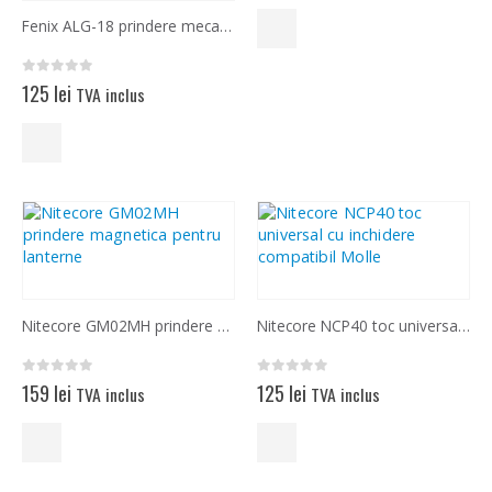
Fenix ALG-18 prindere mecanica pentru lanterne
0
out of 5
125
lei
TVA inclus
Nitecore GM02MH prindere magnetica pentru lanterne
Nitecore NCP40 toc universal cu inchidere compatibil Molle
0
out of 5
0
out of 5
159
lei
125
lei
TVA inclus
TVA inclus