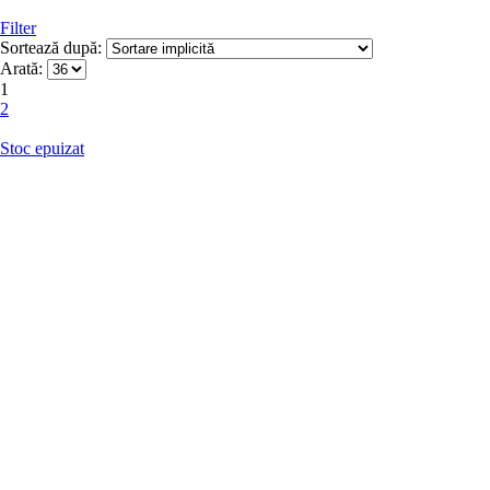
Filter
Sortează după:
Arată:
1
2
Stoc epuizat