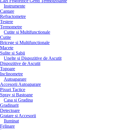
Lazi Frigorifice Genti Termoizolante
Instrumente
Cantare
Refractometre
Testere
Termometre
Cutite si Multifunctionale
Cutite
Bricege si Multifunctionale
Macete
Sulite si Sabii
Unelte si Dispozitive de Ascutit
Dispozitive de Ascutit
Topoare
Inclinometre
Autoaparare
Accesorii Autoaparare
Pixuri Tactice
Spray si Bastoane
Casa si Gradina
Gradinarit
Detectoare
Gratare si Accesorii
Iluminat
Felinare