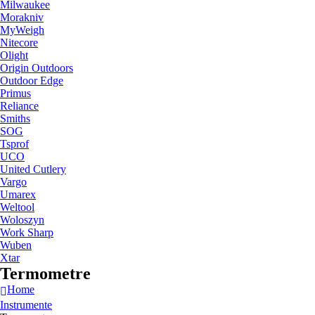
Milwaukee
Morakniv
MyWeigh
Nitecore
Olight
Origin Outdoors
Outdoor Edge
Primus
Reliance
Smiths
SOG
Tsprof
UCO
United Cutlery
Vargo
Umarex
Weltool
Woloszyn
Work Sharp
Wuben
Xtar
Termometre
Home
Instrumente