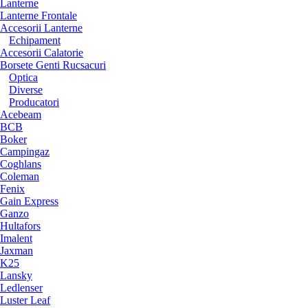
Lanterne
Lanterne Frontale
Accesorii Lanterne
Echipament
Accesorii Calatorie
Borsete Genti Rucsacuri
Optica
Diverse
Producatori
Acebeam
BCB
Boker
Campingaz
Coghlans
Coleman
Fenix
Gain Express
Ganzo
Hultafors
Imalent
Jaxman
K25
Lansky
Ledlenser
Luster Leaf