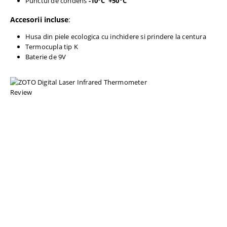
Punctul de condens
-10°C
+50°C
Accesorii incluse
:
Husa din piele ecologica cu inchidere si prindere la centura
Termocupla tip K
Baterie de 9V