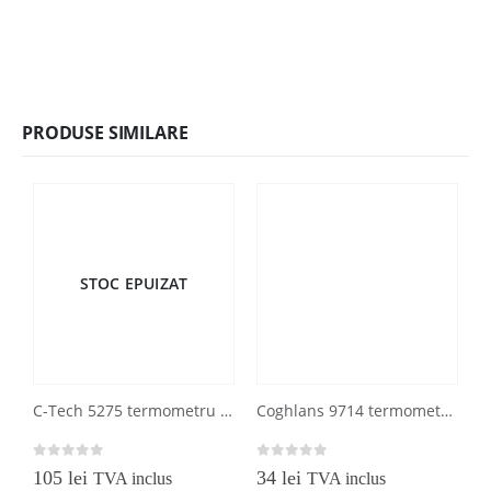
PRODUSE SIMILARE
STOC EPUIZAT
C-Tech 5275 termometru umidometru cu functia minim-maxim
Coghlans 9714 termometru cu busola tip breloc
0
out of 5
0
out of 5
0
105
lei
34
lei
TVA inclus
TVA inclus