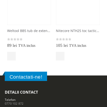
Weltool BB5 tub de extensie pentru lanterne Weltool W5
Nitecore NTH25 toc tactic rotativ pentru lanterne
0
out of 5
0
out of 5
0
89
lei
105
lei
TVA inclus
TVA inclus
Contactati-ne!
DETALII CONTACT
Telefon:
0770 102 872