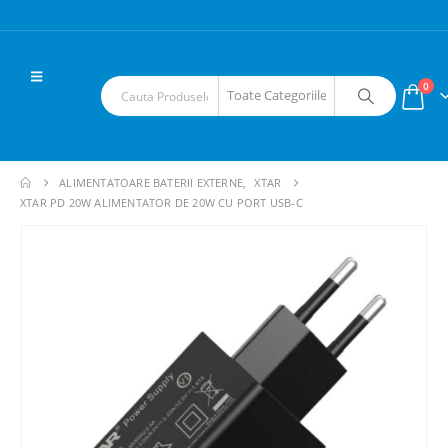
0
ALIMENTATOARE BATERII EXTERNE
,
XTAR
XTAR PD 20W ALIMENTATOR DE 20W CU PORT USB-C