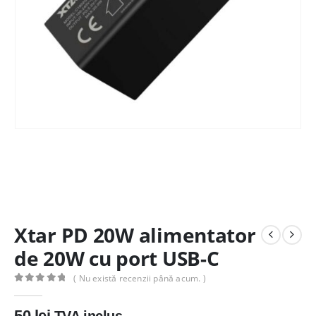
Xtar PD 20W alimentator
de 20W cu port USB-C
( Nu există recenzii până acum. )
0
out of 5
50
lei