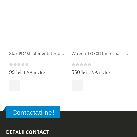
Xtar PD45II alimentator de 45W cu port USB tip C
Wuben TO50R lanterna TIR CRI si baterie externa
0
out of 5
0
out of 5
0
99
lei
550
lei
TVA inclus
TVA inclus
Contactati-ne!
DETALII CONTACT