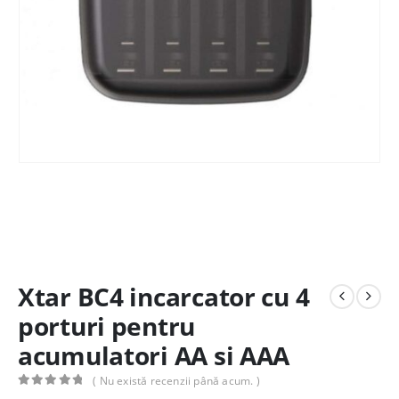
Xtar BC4 incarcator cu 4
porturi pentru
acumulatori AA si AAA
( Nu există recenzii până acum. )
0
out of 5