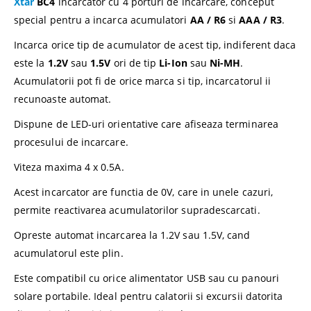
Xtar
BC4
incarcator cu 4 porturi de incarcare, conceput
special pentru a incarca acumulatori
AA / R6
si
AAA / R3
.
Incarca orice tip de acumulator de acest tip, indiferent daca
este la
1.2V
sau
1.5V
ori de tip
Li-Ion
sau
Ni-MH
.
Acumulatorii pot fi de orice marca si tip, incarcatorul ii
recunoaste automat.
Dispune de LED-uri orientative care afiseaza terminarea
procesului de incarcare.
Viteza maxima 4 x 0.5A.
Acest incarcator are functia de 0V, care in unele cazuri,
permite reactivarea acumulatorilor supradescarcati.
​Opreste automat incarcarea la 1.2V sau 1.5V, cand
acumulatorul este plin.
Este compatibil cu orice alimentator USB sau cu panouri
solare portabile. Ideal pentru calatorii si excursii datorita