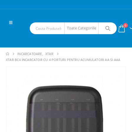
0
INCARCATOARE
,
XTAR
XTAR BC4 INCARCATOR CU 4 PORTURI PENTRU ACUMULATORI AA SI AAA