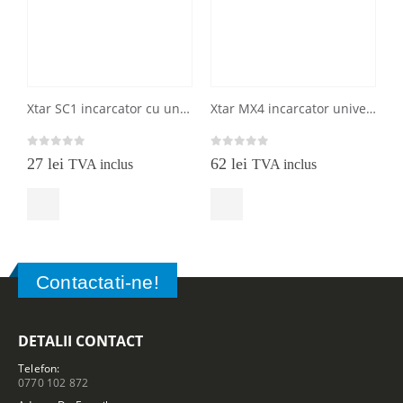
Xtar SC1 incarcator cu un port de incarcare
Xtar MX4 incarcator universal 4 porturi Ni-MH, Li-Ion, LiFePO4
0
out of 5
0
out of 5
0
27
lei
62
lei
TVA inclus
TVA inclus
Contactati-ne!
DETALII CONTACT
Telefon:
0770 102 872