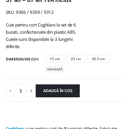
TVA inclus
de
prețuri:
SKU: 9306 / 9309 / 9312
37 lei
până
Cuie pentru cort Coghlans la set de 6
la
bucati, confectionate din plastic ABS.
67 lei
Cuiele sunt disponibile la 3 lungimi
diferite.
DIMENSIUNE CUI
15 cm
23 cm
30.5 cm
ANULEAZĂ
ADAUGĂ ÎN COȘ
Coghlans
cuie pentru cort de
3
lungimi diferite, fabricate