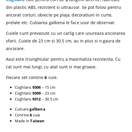
din plastic ABS, rezistent si ultrausor. Se pot folosi pentru
ancorat corturi, obiecte pe plaja, decoratiuni in curte,
prelate etc. Culoarea galbena le face usor de observat.
Cuiele sunt prevazute cu un carlig care usureaza ancorarea
sforii. Cuiele de 23 cm si 30.5 cm, au in plus si o gaura de
ancorare.
Axul este triunghiular pentru a maximaliza rezistenta. Cu
cat sunt mai lungi, cu atat sunt si mai groase.
Fiecare set contine
6
cuie.
Coghlans
9306
– 15 cm
Coghlans
9309
– 23 cm
Coghlans
9312
– 30.5 cm
Culoare
galbena
Contine
6
cuie
Made in
Taiwan