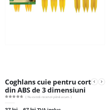
Coghlans cuie pentru cort
din ABS de 3 dimensiuni
( Nu există recenzii până acum. )
0
out of 5
Interval
37
lei
–
67
lei