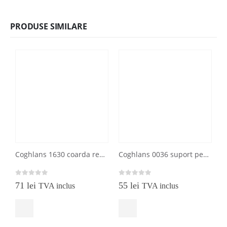
PRODUSE SIMILARE
Coghlans 1630 coarda reflectorizanta galbena 15 m
Coghlans 0036 suport pentru sticle de diferite marimi
0
out of 5
0
out of 5
0
71
lei
55
lei
TVA inclus
TVA inclus