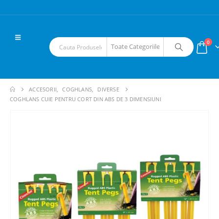
0
ACCESORII
,
COGHLANS
,
DIVERSE
COGHLANS CUIE PENTRU CORT DIN ABS DE 3 DIMENSIUNI