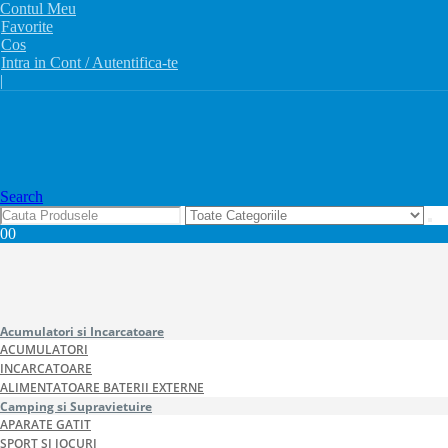
Contul Meu
Favorite
Cos
Intra in Cont / Autentifica-te
|
Search
0
0
Acumulatori si Incarcatoare
ACUMULATORI
INCARCATOARE
ALIMENTATOARE BATERII EXTERNE
Camping si Supravietuire
APARATE GATIT
SPORT SI JOCURI