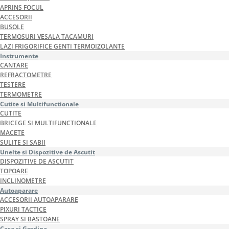
APRINS FOCUL
ACCESORII
BUSOLE
TERMOSURI VESALA TACAMURI
LAZI FRIGORIFICE GENTI TERMOIZOLANTE
Instrumente
CANTARE
REFRACTOMETRE
TESTERE
TERMOMETRE
Cutite si Multifunctionale
CUTITE
BRICEGE SI MULTIFUNCTIONALE
MACETE
SULITE SI SABII
Unelte si Dispozitive de Ascutit
DISPOZITIVE DE ASCUTIT
TOPOARE
INCLINOMETRE
Autoaparare
ACCESORII AUTOAPARARE
PIXURI TACTICE
SPRAY SI BASTOANE
Casa si Gradina