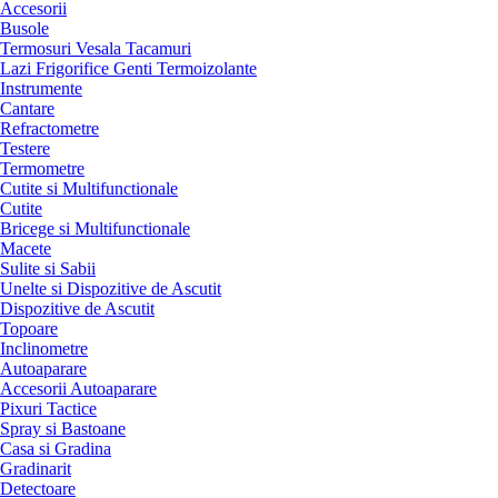
Accesorii
Busole
Termosuri Vesala Tacamuri
Lazi Frigorifice Genti Termoizolante
Instrumente
Cantare
Refractometre
Testere
Termometre
Cutite si Multifunctionale
Cutite
Bricege si Multifunctionale
Macete
Sulite si Sabii
Unelte si Dispozitive de Ascutit
Dispozitive de Ascutit
Topoare
Inclinometre
Autoaparare
Accesorii Autoaparare
Pixuri Tactice
Spray si Bastoane
Casa si Gradina
Gradinarit
Detectoare