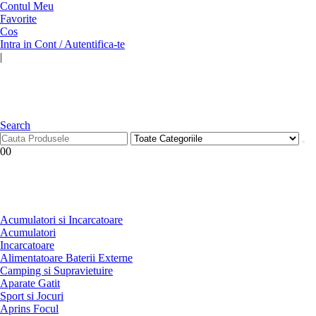
Contul Meu
Favorite
Cos
Intra in Cont / Autentifica-te
|
Search
0
0
Acumulatori si Incarcatoare
Acumulatori
Incarcatoare
Alimentatoare Baterii Externe
Camping si Supravietuire
Aparate Gatit
Sport si Jocuri
Aprins Focul