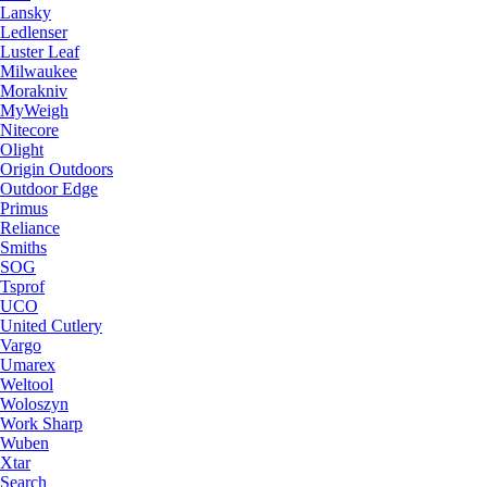
Lansky
Ledlenser
Luster Leaf
Milwaukee
Morakniv
MyWeigh
Nitecore
Olight
Origin Outdoors
Outdoor Edge
Primus
Reliance
Smiths
SOG
Tsprof
UCO
United Cutlery
Vargo
Umarex
Weltool
Woloszyn
Work Sharp
Wuben
Xtar
Search