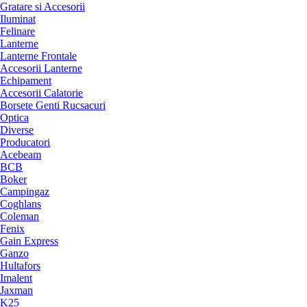
Gratare si Accesorii
Iluminat
Felinare
Lanterne
Lanterne Frontale
Accesorii Lanterne
Echipament
Accesorii Calatorie
Borsete Genti Rucsacuri
Optica
Diverse
Producatori
Acebeam
BCB
Boker
Campingaz
Coghlans
Coleman
Fenix
Gain Express
Ganzo
Hultafors
Imalent
Jaxman
K25