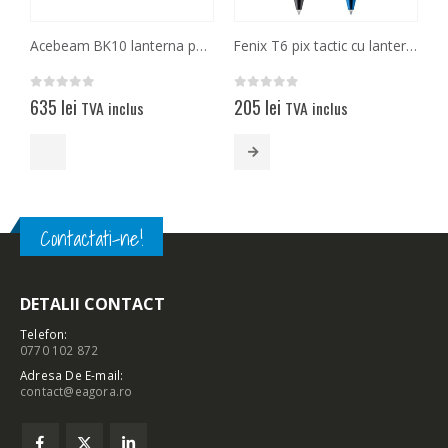
Acebeam BK10 lanterna pentru bicicleta, casca sau mana
Fenix T6 pix tactic cu lanterna
0
out of 5
0
out of 5
0
635
lei
205
lei
1
TVA inclus
TVA inclus
Acest produs are mai multe variații. Opțiunile pot fi alese în pagina produsului.
Acest produs
Contactati-ne!
DETALII CONTACT
Telefon:
0770 102 872
Adresa De E-mail:
contact@eagora.ro