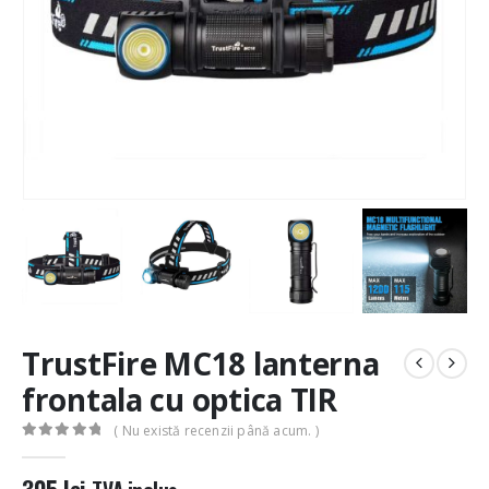
TrustFire MC18 lanterna
frontala cu optica TIR
( Nu există recenzii până acum. )
0
out of 5
305
lei