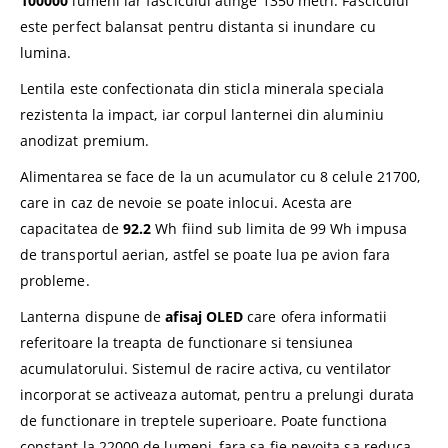
100000
lumeni iar fasciculul atinge 1350 metri. Fasciculul
este perfect balansat pentru distanta si inundare cu
lumina.
Lentila este confectionata din sticla minerala speciala
rezistenta la impact, iar corpul lanternei din aluminiu
anodizat premium.
Alimentarea se face de la un acumulator cu 8 celule 21700,
care in caz de nevoie se poate inlocui. Acesta are
capacitatea de
92.2
Wh fiind sub limita de 99 Wh impusa
de transportul aerian, astfel se poate lua pe avion fara
probleme.
Lanterna dispune de
afisaj OLED
care ofera informatii
referitoare la treapta de functionare si tensiunea
acumulatorului. Sistemul de racire activa, cu ventilator
incorporat se activeaza automat, pentru a prelungi durata
de functionare in treptele superioare. Poate functiona
constant la 22000 de lumeni, fara sa fie nevoita sa reduca