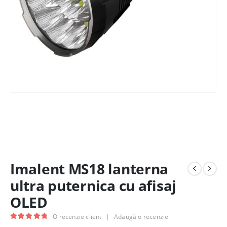
Imalent MS18 lanterna
ultra puternica cu afisaj
OLED
O recenzie client
|
Adaugă o recenzie
5.00
out of 5