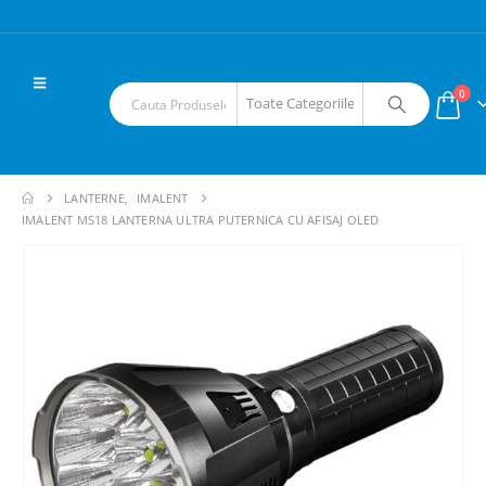
0
LANTERNE
,
IMALENT
IMALENT MS18 LANTERNA ULTRA PUTERNICA CU AFISAJ OLED