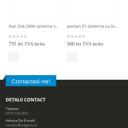
Xtar D26 2800 lanterna subacvatica si de uz general
Jaxman Z1 lanterna cu focalizare de distanta si inundare
0
out of 5
0
out of 5
0
735
lei
560
lei
1
TVA inclus
TVA inclus
Contactati-ne!
DETALII CONTACT
Telefon:
0770 102 872
Adresa De E-mail:
contact@eagora.ro