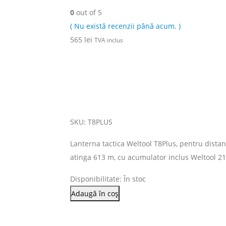
0
out of 5
( Nu există recenzii până acum. )
565
lei
TVA inclus
SKU: T8PLUS
Lanterna tactica Weltool T8Plus, pentru dista
atinga 613 m, cu acumulator inclus Weltool 21
Disponibilitate:
În stoc
Adaugă în coș