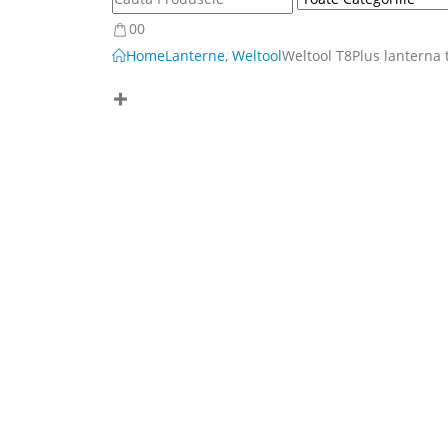
0
0
Home
Lanterne
,
Weltool
Weltool T8Plus lanterna t