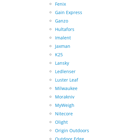
Fenix
Gain Express
Ganzo
Hultafors
Imalent
Jaxman
K25
Lansky
Ledlenser
Luster Leaf
Milwaukee
Morakniv
MyWeigh
Nitecore
Olight
Origin Outdoors
Outdoor Edge