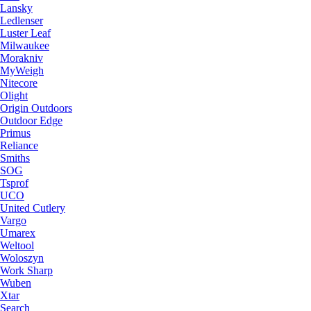
Lansky
Ledlenser
Luster Leaf
Milwaukee
Morakniv
MyWeigh
Nitecore
Olight
Origin Outdoors
Outdoor Edge
Primus
Reliance
Smiths
SOG
Tsprof
UCO
United Cutlery
Vargo
Umarex
Weltool
Woloszyn
Work Sharp
Wuben
Xtar
Search