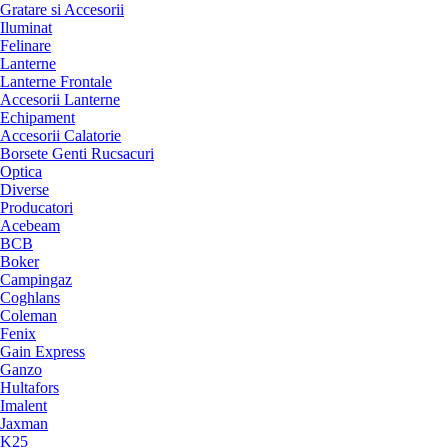
Gratare si Accesorii
Iluminat
Felinare
Lanterne
Lanterne Frontale
Accesorii Lanterne
Echipament
Accesorii Calatorie
Borsete Genti Rucsacuri
Optica
Diverse
Producatori
Acebeam
BCB
Boker
Campingaz
Coghlans
Coleman
Fenix
Gain Express
Ganzo
Hultafors
Imalent
Jaxman
K25