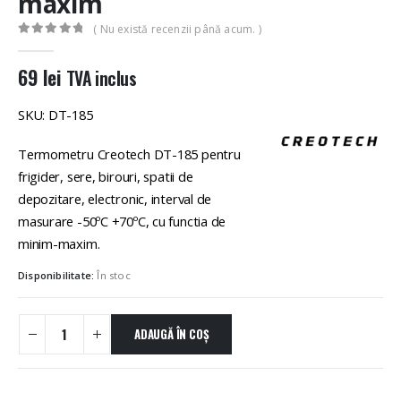
maxim
( Nu există recenzii până acum. )
0
out of 5
69
lei
TVA inclus
SKU: DT-185
Termometru Creotech DT-185 pentru
frigider, sere, birouri, spatii de
depozitare, electronic, interval de
masurare -50ºC +70ºC, cu functia de
minim-maxim.
Disponibilitate:
În stoc
ADAUGĂ ÎN COȘ