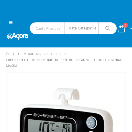
0
TERMOMETRE
,
CREOTECH
CREOTECH DT-185 TERMOMETRU PENTRU FRIGIDER CU FUNCTIA MINIM-
MAXIM