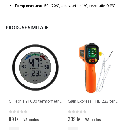
Temperatura
: -50 +70ºC, acuratete ±1ºC, rezolutie 0.1ºC
PRODUSE SIMILARE
C-Tech HYT030 termometru umidometru cu functia minim-maxim
Gain Express THE-223 termometru multifunctional infrarosu
0
out of 5
0
out of 5
0
89
lei
339
lei
TVA inclus
TVA inclus