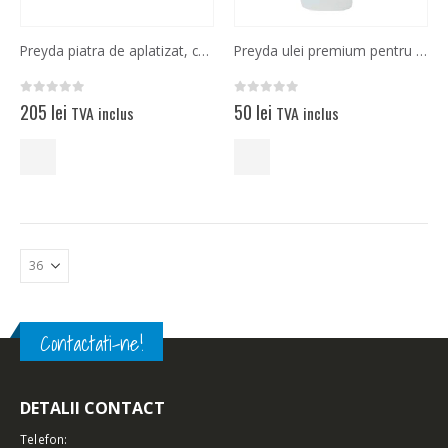
Preyda piatra de aplatizat, corectat si ascutit
Preyda ulei premium pentru slefuire 120 ml
0
out of 5
0
out of 5
205
lei
50
lei
TVA inclus
TVA inclus
Contactati-ne!
DETALII CONTACT
Telefon: