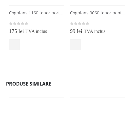
Coghlans 1160 topor portabil la rucsac, geanta sau centura
Coghlans 9060 topor pentru camping cu extractor de cuie
0
out of 5
0
out of 5
175
lei
99
lei
TVA inclus
TVA inclus
PRODUSE SIMILARE