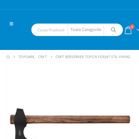
0
TOPOARE
,
CRKT
CRKT BERSERKER TOPOR FORJAT STIL VIKING