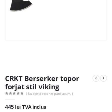
CRKT Berserker topor
forjat stil viking
( Nu există recenzii până acum. )
0
out of 5
445
lei
TVA inclus