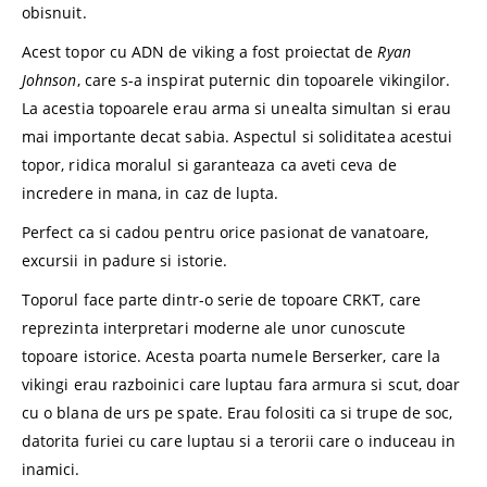
obisnuit.
Acest topor cu ADN de viking a fost proiectat de
Ryan
Johnson
, care s-a inspirat puternic din topoarele vikingilor.
La acestia topoarele erau arma si unealta simultan si erau
mai importante decat sabia. Aspectul si soliditatea acestui
topor, ridica moralul si garanteaza ca aveti ceva de
incredere in mana, in caz de lupta.
Perfect ca si cadou pentru orice pasionat de vanatoare,
excursii in padure si istorie.
Toporul face parte dintr-o serie de topoare CRKT, care
reprezinta interpretari moderne ale unor cunoscute
topoare istorice. Acesta poarta numele Berserker, care la
vikingi erau razboinici care luptau fara armura si scut, doar
cu o blana de urs pe spate. Erau folositi ca si trupe de soc,
datorita furiei cu care luptau si a terorii care o induceau in
inamici.