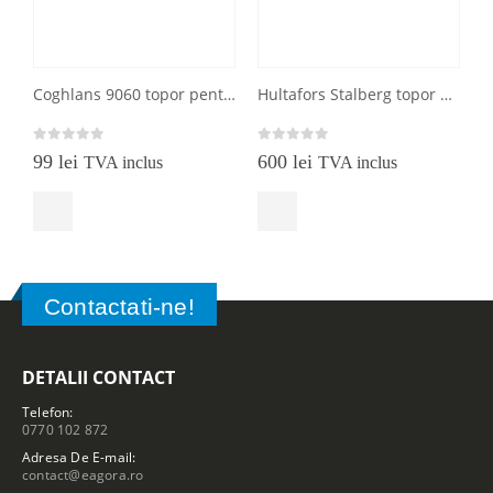
Coghlans 9060 topor pentru camping cu extractor de cuie
Hultafors Stalberg topor premium pentru tamplarie
0
out of 5
0
out of 5
0
99
lei
600
lei
TVA inclus
TVA inclus
Contactati-ne!
DETALII CONTACT
Telefon:
0770 102 872
Adresa De E-mail:
contact@eagora.ro