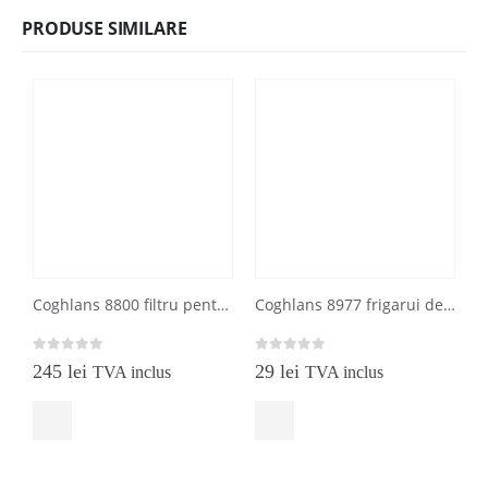
PRODUSE SIMILARE
Coghlans 8800 filtru pentru apa portabil pentru excursii
Coghlans 8977 frigarui de 30 cm, set de 4 bucati
0
out of 5
0
out of 5
0
245
lei
29
lei
TVA inclus
TVA inclus