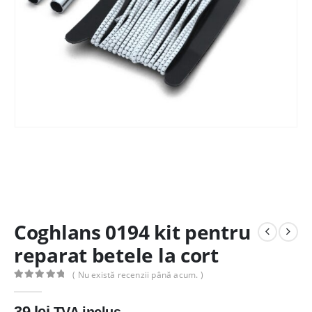
Coghlans 0194 kit pentru
reparat betele la cort
( Nu există recenzii până acum. )
0
out of 5
39
lei