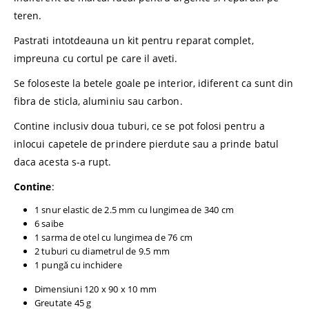
teren.
Pastrati intotdeauna un kit pentru reparat complet,
impreuna cu cortul pe care il aveti.
Se foloseste la betele goale pe interior, idiferent ca sunt din
fibra de sticla, aluminiu sau carbon.
Contine inclusiv doua tuburi, ce se pot folosi pentru a
inlocui capetele de prindere pierdute sau a prinde batul
daca acesta s-a rupt.
Contine
:
1 snur elastic de 2.5 mm cu lungimea de 340 cm
6 saibe
1 sarma de otel cu lungimea de 76 cm
2 tuburi cu diametrul de 9.5 mm
1 pungă cu inchidere
Dimensiuni 120 x 90 x 10 mm
Greutate 45 g