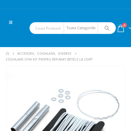
0
ACCESORII
,
COGHLANS
,
DIVERSE
COGHLANS 0194 KIT PENTRU REPARAT BETELE LA CORT