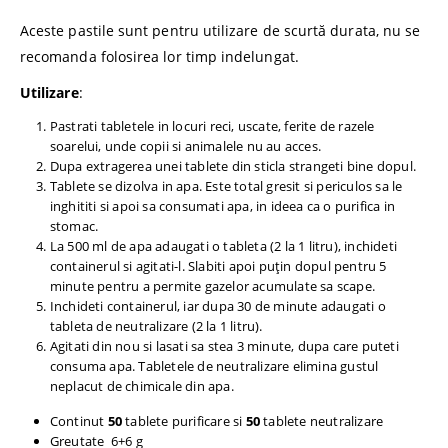
Aceste pastile sunt pentru utilizare de scurtă durata, nu se
recomanda folosirea lor timp indelungat.
Utilizare
:
Pastrati tabletele in locuri reci, uscate, ferite de razele
soarelui, unde copii si animalele nu au acces.
Dupa extragerea unei tablete din sticla strangeti bine dopul.
Tablete se dizolva in apa. Este total gresit si periculos sa le
inghititi si apoi sa consumati apa, in ideea ca o purifica in
stomac.
La 500 ml de apa adaugati o tableta (2 la 1 litru), inchideti
containerul si agitati-l. Slabiti apoi puțin dopul pentru 5
minute pentru a permite gazelor acumulate sa scape.
Inchideti containerul, iar dupa 30 de minute adaugati o
tableta de neutralizare (2 la 1 litru).
Agitati din nou si lasati sa stea 3 minute, dupa care puteti
consuma apa. Tabletele de neutralizare elimina gustul
neplacut de chimicale din apa.
Continut
50
tablete purificare si
50
tablete neutralizare
Greutate 6+6 g