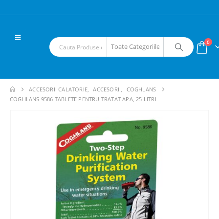
0
ACCESORII CALATORIE
,
ACCESORII
,
COGHLANS
COGHLANS 9586 TABLETE PENTRU TRATAT APA, 25 LITRI