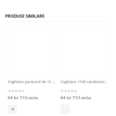
PRODUSE SIMILARE
Coghlans paracord de 15 m rezistenta 45 Kg, patru culori
Coghlans 1745 carabiniere din otel pentru hamac, doua bucati
0
out of 5
0
out of 5
0
64
lei
64
lei
TVA inclus
TVA inclus
Acest produs are mai multe variații. Opțiunile pot fi alese în pagina produsului.