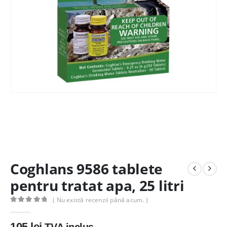
Coghlans 9586 tablete
pentru tratat apa, 25 litri
( Nu există recenzii până acum. )
0
out of 5
105
lei