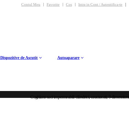
|
Contul Meu
Favorite
Cos
Intra in Cont / Autentifica-te
 Dispozitive de Ascutit
Autoaparare
Coghlans saci impermeabili cilindrici, cauciucati, 3 dimensiuni