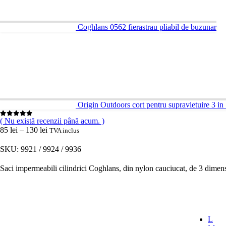
Coghlans 0562 fierastrau pliabil de buzunar
Origin Outdoors cort pentru supravietuire 3 in
( Nu există recenzii până acum. )
0
out of 5
Interval
85
lei
–
130
lei
TVA inclus
de
prețuri:
SKU: 9921 / 9924 / 9936
85 lei
până
Saci impermeabili cilindrici Coghlans, din nylon cauciucat, de 3 dimensiu
la
130 lei
DIMENSIUNI
L