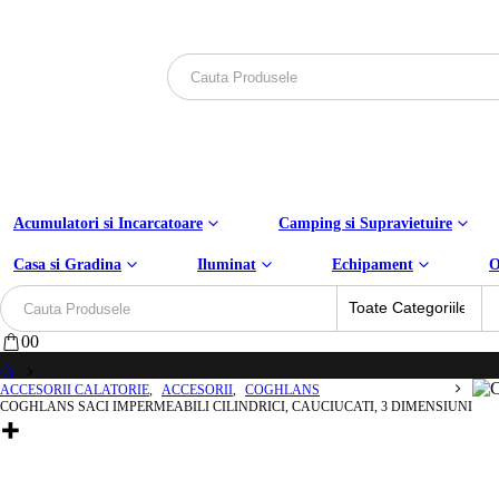
Acumulatori si Incarcatoare
Camping si Supravietuire
Casa si Gradina
Iluminat
Echipament
O
0
0
ACCESORII CALATORIE
,
ACCESORII
,
COGHLANS
COGHLANS SACI IMPERMEABILI CILINDRICI, CAUCIUCATI, 3 DIMENSIUNI