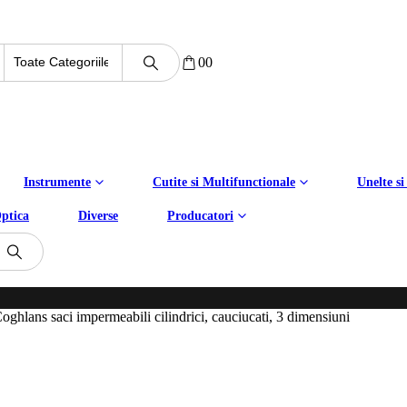
0
0
Instrumente
Cutite si Multifunctionale
Unelte si
ptica
Diverse
Producatori