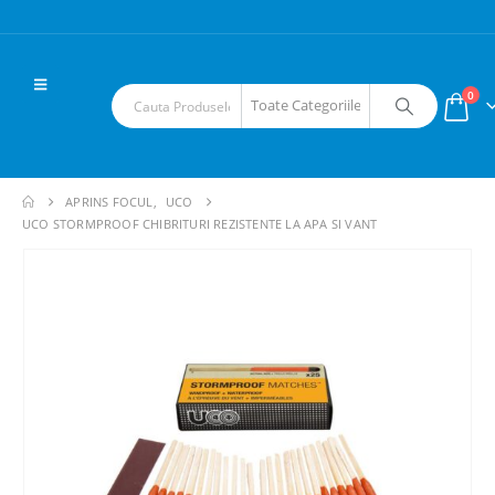
0
APRINS FOCUL
,
UCO
UCO STORMPROOF CHIBRITURI REZISTENTE LA APA SI VANT