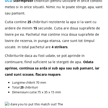
UCO
Stormproof
chibrituri pentru utilizare in orice conditii
meteo si in orice situatii. Nimic nu le poate stinge, apa, vant
sau pamant.
Cutia contine
25
chibrituri rezistente la apa si la vant cu
ardere de minim
15
secunde. Cutia are doua suprafete de
lovire pe ea. Pachetul mai contine inca doua suprafete de
lovire de rezerva, in punga etansa, care sunt tot timpul
uscate. In total pachetul are
4 strikers
.
Chibriturile daca au fost udate, se pot aprinde in
continuare, fiind suficient sa le stergeti de apa.
Odata
aprinse, continua sa arda si sub apa sau sub pamant, iar
cand sunt scoase, flacara reapare
.
Lungime chibrit 70 mm
Total
25
chibrituri
Dimensiuni cutie 75 x 35 x 15 mm