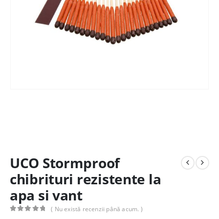
UCO Stormproof
chibrituri rezistente la
apa si vant
( Nu există recenzii până acum. )
0
out of 5