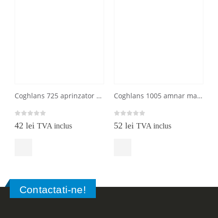
Coghlans 725 aprinzator piezoelectric
Coghlans 1005 amnar mare cu percutor, pentru aprins focul
0
out of 5
0
out of 5
0
42
lei
52
lei
TVA inclus
TVA inclus
Contactati-ne!