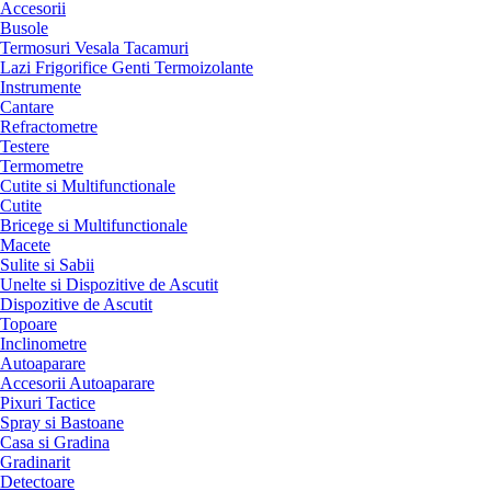
Accesorii
Busole
Termosuri Vesala Tacamuri
Lazi Frigorifice Genti Termoizolante
Instrumente
Cantare
Refractometre
Testere
Termometre
Cutite si Multifunctionale
Cutite
Bricege si Multifunctionale
Macete
Sulite si Sabii
Unelte si Dispozitive de Ascutit
Dispozitive de Ascutit
Topoare
Inclinometre
Autoaparare
Accesorii Autoaparare
Pixuri Tactice
Spray si Bastoane
Casa si Gradina
Gradinarit
Detectoare