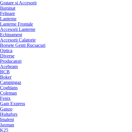
Gratare si Accesorii
Iluminat
Felinare
Lanterne
Lanterne Frontale
Accesorii Lanterne
Echipament
Accesorii Calatorie
Borsete Genti Rucsacuri
Optica
Diverse
Producatori
Acebeam
BCB
Boker
Campingaz
Coghlans
Coleman
Fenix
Gain Express
Ganzo
Hultafors
Imalent
Jaxman
K25