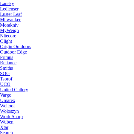
Lansky
Ledlenser
Luster Leaf
Milwaukee
Morakniv
MyWeigh
Nitecore
Olight
Origin Outdoors
Outdoor Edge
Primus
Reliance
Smiths
SOG
Tsprof
UCO
United Cutlery
Vargo
Umarex
Weltool
Woloszyn
Work Sharp
Wuben
Xtar
Search