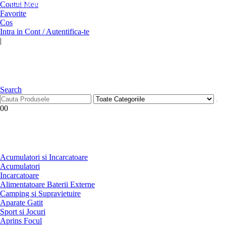
Contactati-ne!
Contul Meu
Favorite
Cos
Intra in Cont / Autentifica-te
|
Search
0
0
Acumulatori si Incarcatoare
Acumulatori
Incarcatoare
Alimentatoare Baterii Externe
Camping si Supravietuire
Aparate Gatit
Sport si Jocuri
Aprins Focul