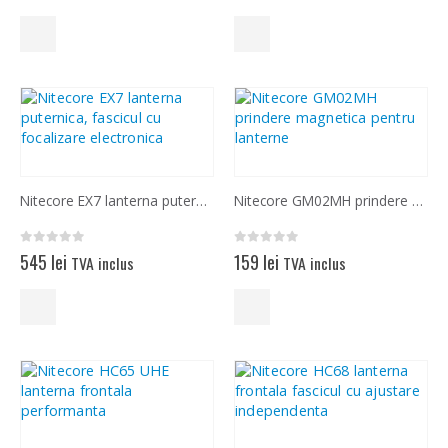
Nitecore EX7 lanterna puternica, fascicul cu focalizare electronica
Nitecore GM02MH prindere magnetica pentru lanterne
0
out of 5
0
out of 5
545
lei
159
lei
TVA inclus
TVA inclus