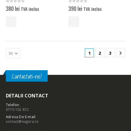
0
out of 5
0
out of 5
380
lei
390
lei
TVA inclus
TVA inclus
1
2
3
Contactati-ne!
DETALII CONTACT
Telefon:
0770 102 872
Adresa De E-mail:
contact@eagora.ro