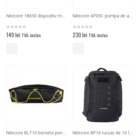
Nitecore 18650 dispozitiv multifunctional carcasa de extensie
Nitecore AP05C pompa de aer electrica portabila
0
out of 5
0
out of 5
149
lei
230
lei
TVA inclus
TVA inclus
Nitecore BLT10 borseta pentru sportivi, sticla inclusa
Nitecore BP16 rucsac de 16 litri compartiment izolat