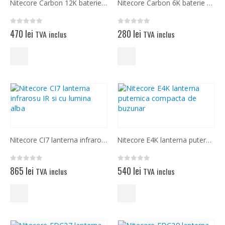
Nitecore Carbon 12K baterie externa, kit extensie de 12000 mAh
Nitecore Carbon 6K baterie externa, kit extensie de 6000 mAh
0
out of 5
0
out of 5
470
lei
280
lei
TVA inclus
TVA inclus
Nitecore CI7 lanterna infrarosu IR de 7W si cu lumina alba
Nitecore E4K lanterna puternica compacta de buzunar
0
out of 5
0
out of 5
865
lei
540
lei
TVA inclus
TVA inclus