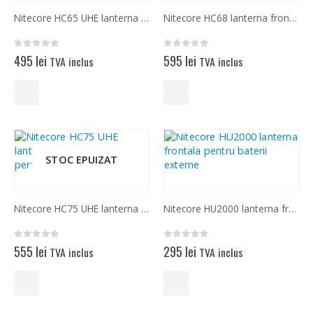
Nitecore HC65 UHE lanterna frontala performanta
Nitecore HC68 lanterna frontala fascicul cu ajustare independenta
0
out of 5
0
out of 5
495
lei
595
lei
TVA inclus
TVA inclus
STOC EPUIZAT
Nitecore HC75 UHE lanterna frontala performanta
Nitecore HU2000 lanterna frontala pentru baterii externe
0
out of 5
0
out of 5
555
lei
295
lei
TVA inclus
TVA inclus