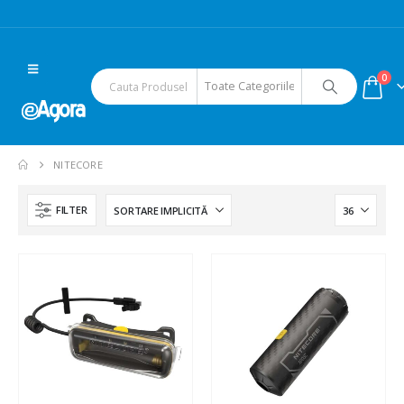
0
NITECORE
FILTER