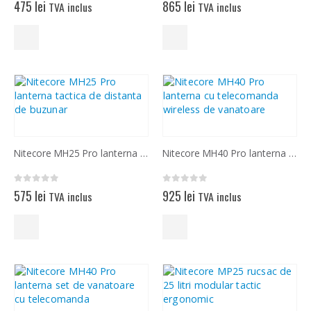
0
out of 5
0
out of 5
475
lei
865
lei
TVA inclus
TVA inclus
Nitecore MH25 Pro lanterna tactica de distanta de buzunar
Nitecore MH40 Pro lanterna cu telecomanda wireless de vanatoare
0
out of 5
0
out of 5
575
lei
925
lei
TVA inclus
TVA inclus