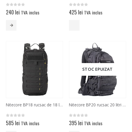
0
out of 5
0
out of 5
240
lei
425
lei
TVA inclus
TVA inclus
Acest
produs
are
mai
multe
variații.
Opțiunile
pot
STOC EPUIZAT
fi
alese
în
pagina
produsului.
Nitecore BP18 rucsac de 18 litri modular ergonomic
Nitecore BP20 rucsac 20 litri modular ergonomic
0
out of 5
0
out of 5
585
lei
395
lei
TVA inclus
TVA inclus