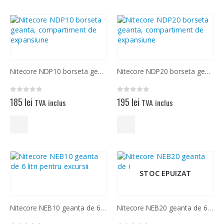
Nitecore NDP10 borseta geanta, compartiment de expansiune
Nitecore NDP20 borseta geanta, compartiment de expansiune
0
out of 5
0
out of 5
185
lei
195
lei
TVA inclus
TVA inclus
STOC EPUIZAT
Nitecore NEB10 geanta de 6 litri pentru excursii
Nitecore NEB20 geanta de 6 litri pentru excursii