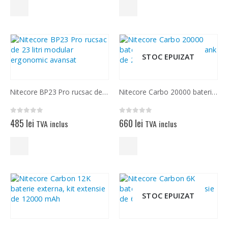
STOC EPUIZAT
Nitecore BP23 Pro rucsac de 23 litri modular ergonomic avansat
Nitecore Carbo 20000 baterie externa, power bank de 20000 mAh
0
out of 5
0
out of 5
485
lei
660
lei
TVA inclus
TVA inclus
STOC EPUIZAT