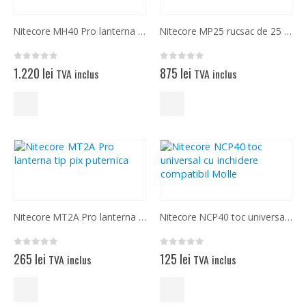
Nitecore MH40 Pro lanterna set de vanatoare cu telecomanda
Nitecore MP25 rucsac de 25 litri modular tactic ergonomic
0
out of 5
0
out of 5
1.220
lei
875
lei
TVA inclus
TVA inclus
Nitecore MT2A Pro lanterna tip pix puternica
Nitecore NCP40 toc universal cu inchidere compatibil Molle
0
out of 5
0
out of 5
265
lei
125
lei
TVA inclus
TVA inclus