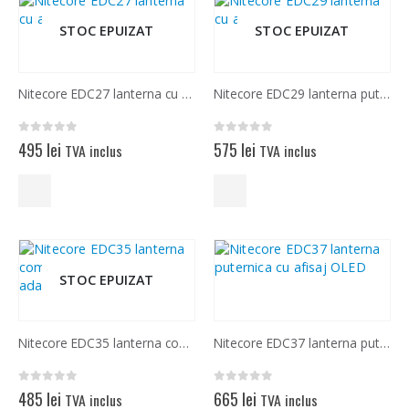
STOC EPUIZAT
STOC EPUIZAT
Nitecore EDC27 lanterna cu afisaj OLED
Nitecore EDC29 lanterna puternica cu afisaj OLED
0
out of 5
0
out of 5
495
lei
575
lei
TVA inclus
TVA inclus
STOC EPUIZAT
Nitecore EDC35 lanterna compacta cu iluminat adaptiv
Nitecore EDC37 lanterna puternica cu afisaj OLED
0
out of 5
0
out of 5
485
lei
665
lei
TVA inclus
TVA inclus