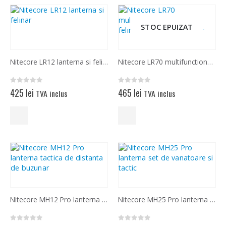
STOC EPUIZAT
Nitecore LR12 lanterna si felinar, acumulator inclus
Nitecore LR70 multifunctional lanterna felinar baterie externa far
0
out of 5
0
out of 5
425
lei
465
lei
TVA inclus
TVA inclus
Nitecore MH12 Pro lanterna tactica de distanta de buzunar
Nitecore MH25 Pro lanterna set de vanatoare si tactic