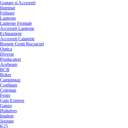
Gratare si Accesorii
Iluminat
Felinare
Lanterne
Lanterne Frontale
Accesorii Lanterne
Echipament
Accesorii Calatorie
Borsete Genti Rucsacuri
Optica
Diverse
Producatori
Acebeam
BCB
Boker
Campingaz
Coghlans
Coleman
Fenix
Gain Express
Ganzo
Hultafors
Imalent
Jaxman
K25