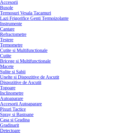
Accesorii
Busole
Termosuri Vesala Tacamuri
Lazi Frigorifice Genti Termoizolante
Instrumente
Cantare
Refractometre
Testere
Termometre
Cutite si Multifunctionale
Cutite
Bricege si Multifunctionale
Macete
Sulite si Sabii
Unelte si Dispozitive de Ascutit
Dispozitive de Ascutit
Topoare
Inclinometre
Autoaparare
Accesorii Autoaparare
Pixuri Tactice
Spray si Bastoane
Casa si Gradina
Gradinarit
Detectoare