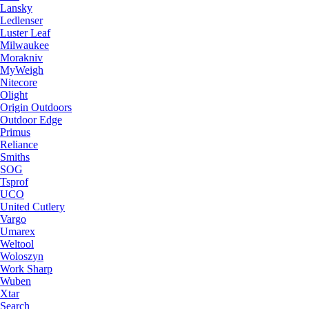
Lansky
Ledlenser
Luster Leaf
Milwaukee
Morakniv
MyWeigh
Nitecore
Olight
Origin Outdoors
Outdoor Edge
Primus
Reliance
Smiths
SOG
Tsprof
UCO
United Cutlery
Vargo
Umarex
Weltool
Woloszyn
Work Sharp
Wuben
Xtar
Search