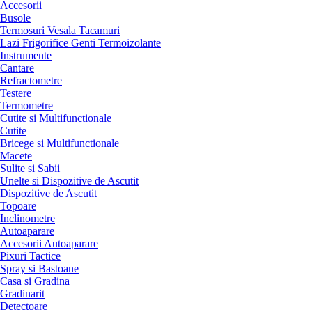
Accesorii
Busole
Termosuri Vesala Tacamuri
Lazi Frigorifice Genti Termoizolante
Instrumente
Cantare
Refractometre
Testere
Termometre
Cutite si Multifunctionale
Cutite
Bricege si Multifunctionale
Macete
Sulite si Sabii
Unelte si Dispozitive de Ascutit
Dispozitive de Ascutit
Topoare
Inclinometre
Autoaparare
Accesorii Autoaparare
Pixuri Tactice
Spray si Bastoane
Casa si Gradina
Gradinarit
Detectoare