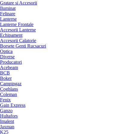
Gratare si Accesorii
Iluminat
Felinare
Lanterne
Lanterne Frontale
Accesorii Lanterne
Echipament
Accesorii Calatorie
Borsete Genti Rucsacuri
Optica
Diverse
Producatori
Acebeam
BCB
Boker
Campingaz
Coghlans
Coleman
Fenix
Gain Express
Ganzo
Hultafors
Imalent
Jaxman
K25