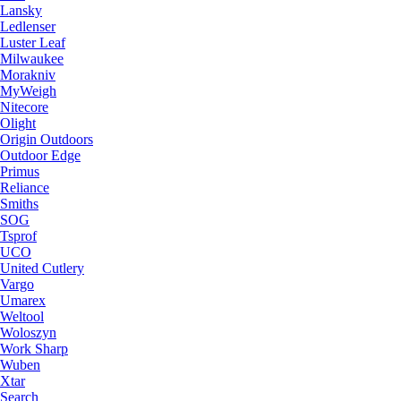
Lansky
Ledlenser
Luster Leaf
Milwaukee
Morakniv
MyWeigh
Nitecore
Olight
Origin Outdoors
Outdoor Edge
Primus
Reliance
Smiths
SOG
Tsprof
UCO
United Cutlery
Vargo
Umarex
Weltool
Woloszyn
Work Sharp
Wuben
Xtar
Search