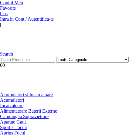
Contul Meu
Favorite
Cos
Intra in Cont / Autentifica-te
|
Search
0
0
Acumulatori si Incarcatoare
Acumulatori
Incarcatoare
Alimentatoare Baterii Externe
Camping si Supravietuire
Aparate Gatit
Sport si Jocuri
Aprins Focul