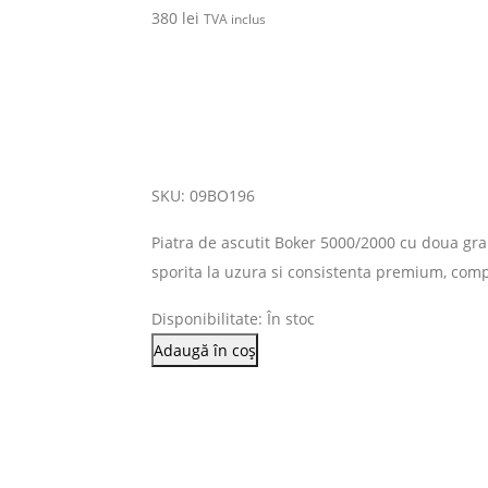
380
lei
TVA inclus
SKU: 09BO196
Piatra de ascutit Boker 5000/2000 cu doua granu
sporita la uzura si consistenta premium, compa
Disponibilitate:
În stoc
Adaugă în coș