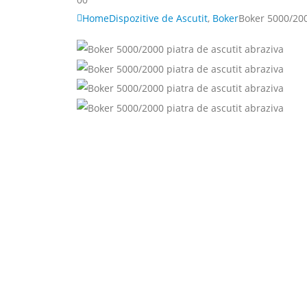
Home
Dispozitive de Ascutit
,
Boker
Boker 5000/200