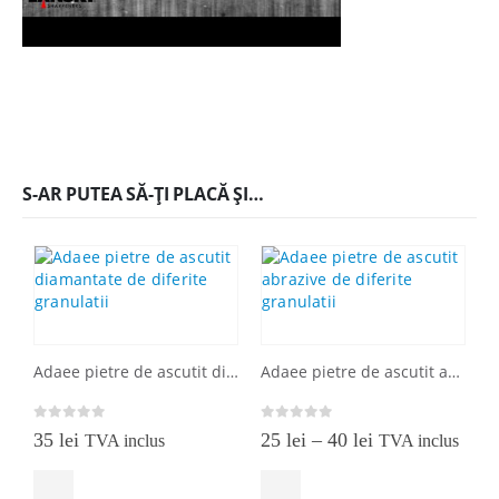
S-AR PUTEA SĂ-ȚI PLACĂ ȘI…
Adaee pietre de ascutit diamantate de diferite granulatii
Adaee pietre de ascutit abrazive de diferite granulatii
0
out of 5
0
out of 5
Interval
35
lei
25
lei
–
40
lei
TVA inclus
TVA inclus
de
Acest produs are mai multe variații. Opțiunile pot fi alese în pagina produsului.
Acest produs are mai multe variații. Opțiunile pot fi alese în pagina produsului.
prețuri:
25 lei