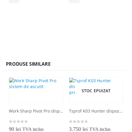
până
la
0
40 lei
PRODUSE SIMILARE
STOC EPUIZAT
Work Sharp Pivot Pro dispozitiv de ascutit
Tsprof K03 Hunter dispozitiv de ascutit profesional
0
out of 5
0
out of 5
90
lei
3.750
lei
TVA inclus
TVA inclus