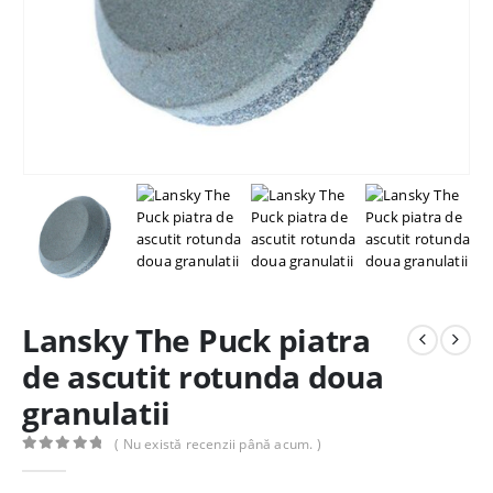
Lansky The Puck piatra
de ascutit rotunda doua
granulatii
( Nu există recenzii până acum. )
0
out of 5