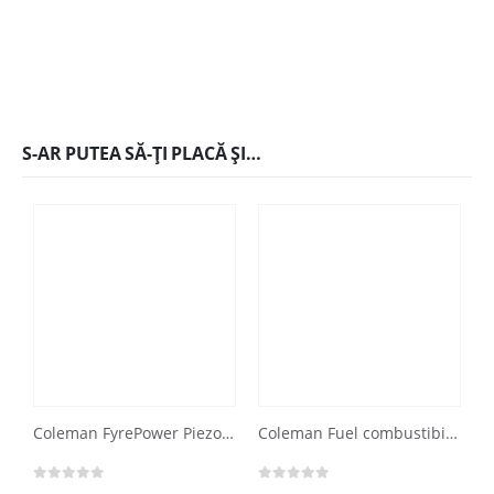
S-AR PUTEA SĂ-ȚI PLACĂ ȘI…
Coleman FyrePower Piezo arzator pe gaz, aprindere piezoelectrica
Coleman Fuel combustibil lichid superior premium 1 litru
0
out of 5
0
out of 5
0