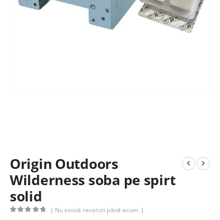
Origin Outdoors
Wilderness soba pe spirt
solid
( Nu există recenzii până acum. )
0
out of 5