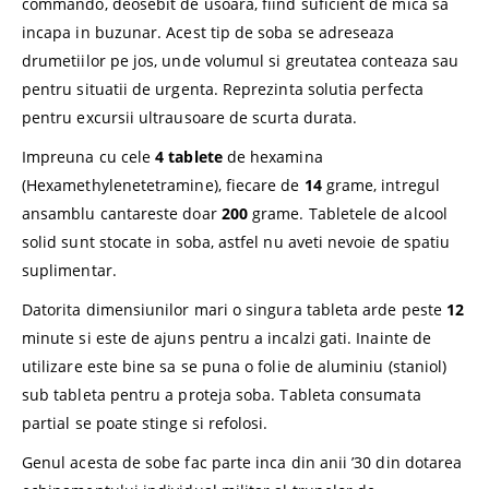
commando, deosebit de usoara, fiind suficient de mica sa
incapa in buzunar. Acest tip de soba se adreseaza
drumetiilor pe jos, unde volumul si greutatea conteaza sau
pentru situatii de urgenta. Reprezinta solutia perfecta
pentru excursii ultrausoare de scurta durata.
Impreuna cu cele
4 tablete
de hexamina
(Hexamethylenetetramine), fiecare de
14
grame, intregul
ansamblu cantareste doar
200
grame. Tabletele de alcool
solid sunt stocate in soba, astfel nu aveti nevoie de spatiu
suplimentar.
Datorita dimensiunilor mari o singura tableta arde peste
12
minute si este de ajuns pentru a incalzi gati. Inainte de
utilizare este bine sa se puna o folie de aluminiu (staniol)
sub tableta pentru a proteja soba. Tableta consumata
partial se poate stinge si refolosi.
Genul acesta de sobe fac parte inca din anii ’30 din dotarea