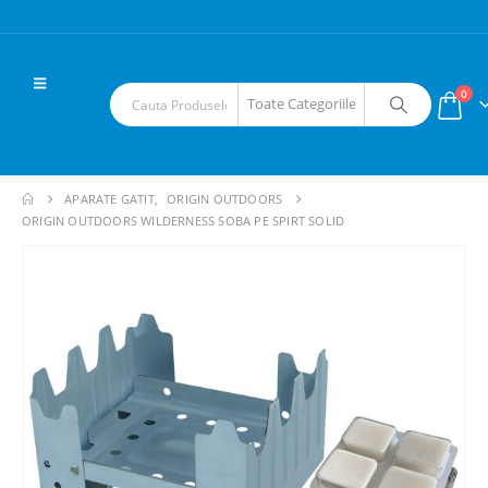
0
APARATE GATIT
,
ORIGIN OUTDOORS
ORIGIN OUTDOORS WILDERNESS SOBA PE SPIRT SOLID