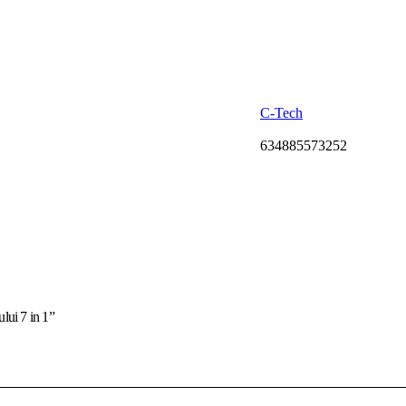
C-Tech
634885573252
ului 7 in 1”