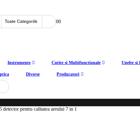
0
0
Instrumente
Cutite si Multifunctionale
Unelte si 
ptica
Diverse
Producatori