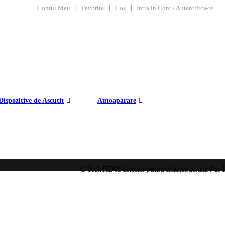
|
Contul Meu
Favorite
Cos
Intra in Cont / Autentifica-te
Dispozitive de Ascutit
Autoaparare
C-Tech HD05 detector pentru calitatea aerului 7 in 1