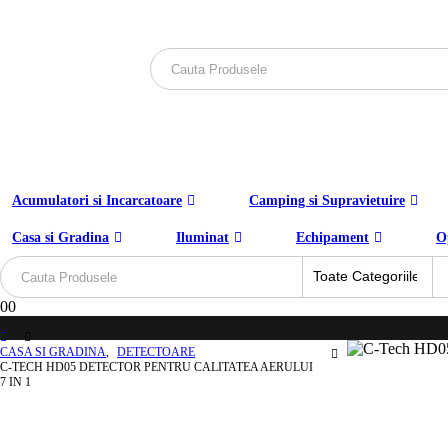
Acumulatori si Incarcatoare
Camping si Supravietuire
Casa si Gradina
Iluminat
Echipament
O
0
0
CASA SI GRADINA
,
DETECTOARE
C-TECH HD05 DETECTOR PENTRU CALITATEA AERULUI
7 IN 1