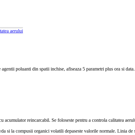
atea aerului
entii poluanti din spatii inchise, afiseaza 5 parametri plus ora si data.
acumulator reincarcabil. Se foloseste pentru a controla calitatea aerului i
a si la compusii organici volatili depaseste valorile normale. Linia de 