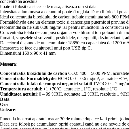
concentratia acestuia.
Poate fi folosit ca si ceas de masa, afiseaza ora si data.
Intensitatea luminoasa a ecranului poate fi reglata. Daca il folositi pe 
Ideal concentratia bioxidului de carbon trebuie mentinuta sub 800 PPM 
Formaldehyda este un element toxic si cancerigen puternic si provine dint
recomandat sa fie sub 0.08 mg/m³ iar pentru muncitorii in constructii s
Concentratia totala de compusi organici volatili sunt toti poluantii din a
fumatul, vopselele si solventii, pesticidele, detergentii, dezinfectantii,
Detectorul dispune de un acumulator 18650 cu capacitatea de 1200 mA
Incarcarea se face cu ajutorul unui port USB tip C.
Dimensiuni 160 x 90 x 41 mm
Masoara
:
Concentratia bioxidului de carbon
CO2: 400 – 5000 PPM, acuratete
Concentratia Formaldehydei
HCHO: 0 – 0.6 mg/m³, acuratete ±5%, 
Concentratia totala de compusi organici volatili
TVOC: 0 – 2 mg/m³,
Temperatura aerului
: +1 +70°C, acuratete ±1°C, rezolutie 1°C
Umiditatea aerului
: 0 – 99 %RH, acuratete ±2 %RH, rezolutie 1 %R
Data
Ora
Utilizare
:
Puneti la incarcat aparatul macar 30 de minute dupa ce l-ati primit (o i
Daca este folosit pe acumulator, opriti aparatul cand nu este nevoie de el,