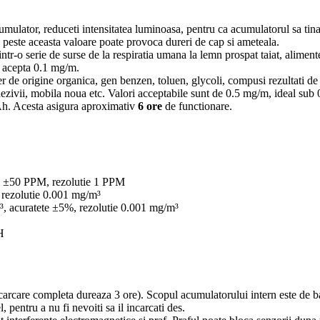
acumulator, reduceti intensitatea luminoasa, pentru ca acumulatorul sa tin
peste aceasta valoare poate provoca dureri de cap si ameteala.
r-o serie de surse de la respiratia umana la lemn prospat taiat, alimente
e acepta 0.1 mg/m.
er de origine organica, gen benzen, toluen, glycoli, compusi rezultati de l
 adezivii, mobila noua etc. Valori acceptabile sunt de 0.5 mg/m, ideal sub
h. Acesta asigura aproximativ
6 ore
de functionare.
 ±50 PPM, rezolutie 1 PPM
rezolutie 0.001 mg/m³
 acuratete ±5%, rezolutie 0.001 mg/m³
H
ncarcare completa dureaza 3 ore). Scopul acumulatorului intern este de b
 pentru a nu fi nevoiti sa il incarcati des.