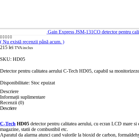
Gain Express JSM-131CO detector pentru calit
( Nu există recenzii până acum. )
0
out of 5
215
lei
TVA inclus
SKU: HD05
Detector pentru calitatea aerului C-Tech HD05, capabil sa monitorizeze ag
Disponibilitate:
Stoc epuizat
Descriere
Informații suplimentare
Recenzii (0)
Descriere
C-Tech
HD05
detector pentru calitatea aerului, cu ecran LCD mare si cu 
magazine, statii de combustibil etc.
Aparatul da alarma atunci cand valorile la bioxid de carbon, formaldehyd