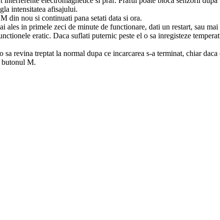
t interferente electromagnetice si praf. Praful poate bloca senzorii dupa
a intensitatea afisajului.
M din nou si continuati pana setati data si ora.
 ales in primele zeci de minute de functionare, dati un restart, sau mai
unctionele eratic. Daca suflati puternic peste el o sa inregisteze tempera
 o sa revina treptat la normal dupa ce incarcarea s-a terminat, chiar daca
t butonul M.