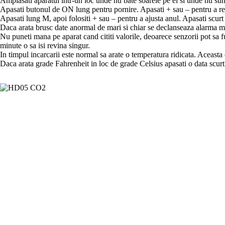
Amplasati aparatul intr-un loc unde nu bate soarele pe el si unde nu sun
Apasati butonul de ON lung pentru pornire. Apasati + sau – pentru a regl
Apasati lung M, apoi folositi + sau – pentru a ajusta anul. Apasati scurt 
Daca arata brusc date anormal de mari si chiar se declanseaza alarma mai
Nu puneti mana pe aparat cand cititi valorile, deoarece senzorii pot sa f
minute o sa isi revina singur.
In timpul incarcarii este normal sa arate o temperatura ridicata. Aceasta
Daca arata grade Fahrenheit in loc de grade Celsius apasati o data scur