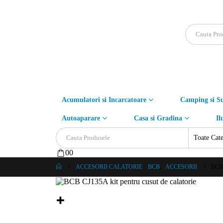
Acumulatori si Incarcatoare
Camping si Su
Autoaparare
Casa si Gradina
Il
0
0
ACCESORII CALATORIE
,
BCB
,
ACCESORII
BCB