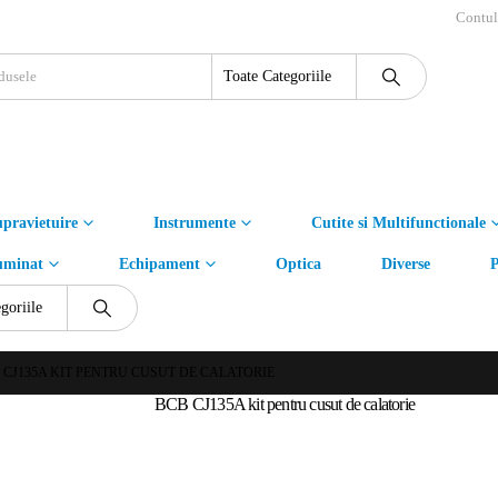
Contu
pravietuire
Instrumente
Cutite si Multifunctionale
uminat
Echipament
Optica
Diverse
P
 CJ135A KIT PENTRU CUSUT DE CALATORIE
BCB CJ135A kit pentru cusut de calatorie