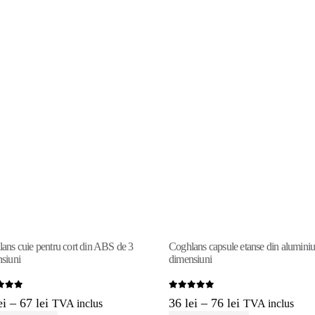
ans cuie pentru cort din ABS de 3
Coghlans capsule etanse din aluminiu
siuni
dimensiuni
 of 5
0
out of 5
Interval
Interval
ei
–
67
lei
36
lei
–
76
lei
TVA inclus
TVA inclus