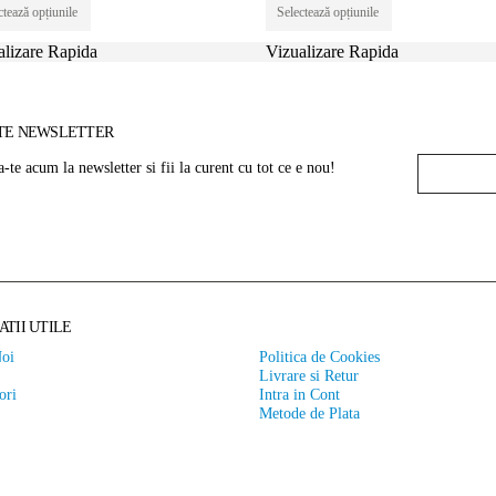
de
Acest
de
Acest
ctează opțiunile
Selectează opțiunile
produs
produs
prețuri:
prețuri:
are
are
37 lei
36 lei
alizare Rapida
Vizualizare Rapida
mai
mai
până
până
multe
multe
la
la
variații.
variații.
67 lei
76 lei
Opțiunile
Opțiunile
TE NEWSLETTER
pot
pot
fi
fi
te acum la newsletter si fii la curent cu tot ce e nou!
alese
alese
în
în
pagina
pagina
produsului.
produsului.
TII UTILE
Noi
Politica de Cookies
Livrare si Retur
ori
Intra in Cont
Metode de Plata