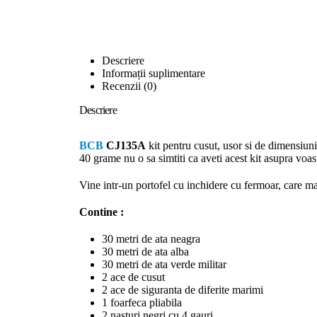
Descriere
Informații suplimentare
Recenzii (0)
Descriere
BCB
CJ135A
kit pentru cusut, usor si de dimensiu
40 grame nu o sa simtiti ca aveti acest kit asupra voas
Vine intr-un portofel cu inchidere cu fermoar, care mai
Contine :
30 metri de ata neagra
30 metri de ata alba
30 metri de ata verde militar
2 ace de cusut
2 ace de siguranta de diferite marimi
1 foarfeca pliabila
2 nasturi negri cu 4 gauri