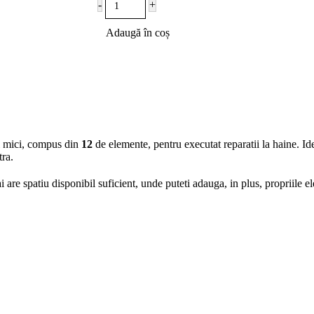
-
+
Adaugă în coș
ni mici, compus din
12
de elemente, pentru executat reparatii la haine. Ide
tra.
 are spatiu disponibil suficient, unde puteti adauga, in plus, propriile e