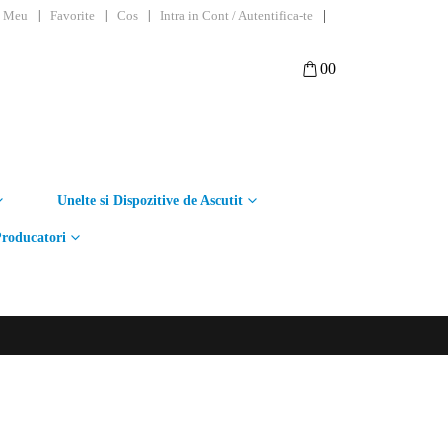
|
l Meu
Favorite
Cos
Intra in Cont / Autentifica-te
0
0
Unelte si Dispozitive de Ascutit
roducatori