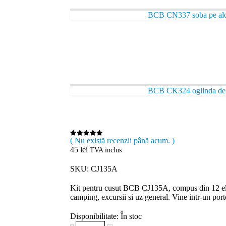
BCB CN337 soba pe alc
BCB CK324 oglinda de 
( Nu există recenzii până acum. )
0
out of 5
45
lei
TVA inclus
SKU: CJ135A
Kit pentru cusut BCB CJ135A, compus din 12 elem
camping, excursii si uz general. Vine intr-un port
Disponibilitate:
În stoc