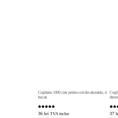
Coghlans 1000 cuie pentru cort din aluminiu, 4
Coghl
bucati
dimen
0
out of 5
0
out
36
lei
37
l
TVA inclus