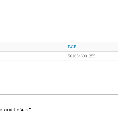
BCB
5016543001355
ru cusut de calatorie”