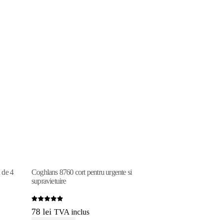
 de 4
Coghlans 8760 cort pentru urgente si
Yo-Yo Reel dispozit
supravietuire
o rola
0
out of 5
0
out of 5
78
lei
85
lei
TVA inclus
TVA inclu