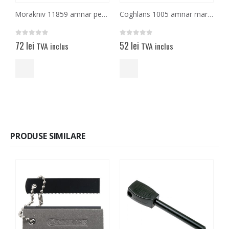
Morakniv 11859 amnar pentru aprins focul
Coghlans 1005 amnar mare cu percutor, pentru aprins focul
0
out of 5
0
out of 5
0
72
lei
52
lei
TVA inclus
TVA inclus
PRODUSE SIMILARE