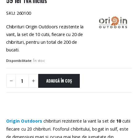
TVA inclus
SKU: 260100
Chibrituri Origin Outdoors rezistente la
vant, la set de 10 cutii, fiecare cu 20 de
chibrituri, pentru un total de 200 de
bucati.
Disponibilitate:
În stoc
ADAUGĂ ÎN COȘ
Origin Outdoors
chibrituri rezistente la vant la set de
10
cutii
fiecare cu 20 chibrituri. Fosforul chibritului, bogat in sulf, este
de dimensiuni mari si ocupa mai bine de jumatate din