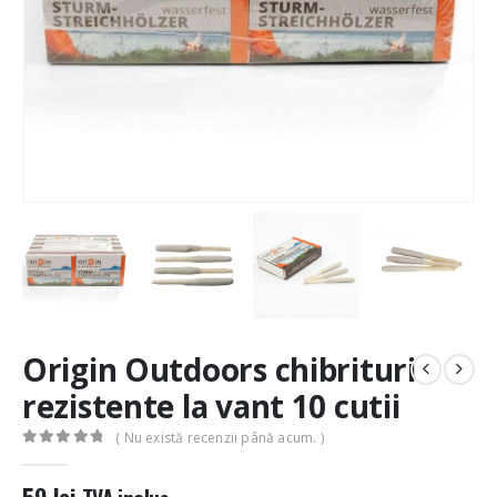
Origin Outdoors chibrituri
rezistente la vant 10 cutii
( Nu există recenzii până acum. )
0
out of 5
59
lei