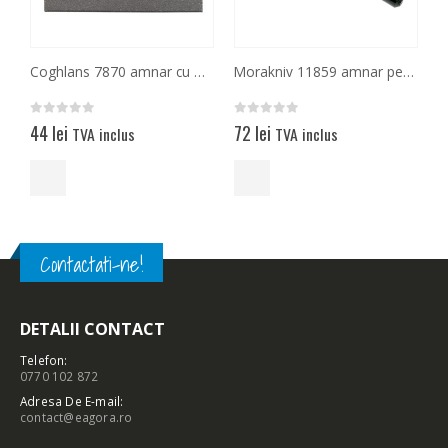
Coghlans 7870 amnar cu magneziu utilizata ca si iasca
Morakniv 11859 amnar pentru aprins focul
0
out of 5
0
out of 5
0
44
lei
72
lei
TVA inclus
TVA inclus
Contactati-ne!
DETALII CONTACT
Telefon:
0770 102 872
Adresa De E-mail:
contact@eagora.ro